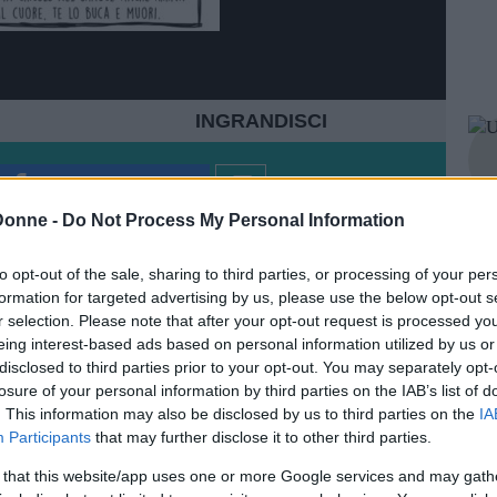
INGRANDISCI
Condividi su
Facebook
Donne -
Do Not Process My Personal Information
to opt-out of the sale, sharing to third parties, or processing of your per
formation for targeted advertising by us, please use the below opt-out s
 una di queste cose alzi la mano! Da bambini
si
r selection. Please note that after your opt-out request is processed y
 ci si
fida ciecamente
dei propri genitori e
eing interest-based ads based on personal information utilized by us or
disclosed to third parties prior to your opt-out. You may separately opt-
lmente tanto da credere a tutti, proprio tutti i
losure of your personal information by third parties on the IAB’s list of
spettava, crescendo, che la maggior parte di essi
. This information may also be disclosed by us to third parties on the
IA
ssioni, per portarvi dalla loro parte o per farvi
Participants
that may further disclose it to other third parties.
sioni e traumi
, leggende
a fin di bene
a cui da
 that this website/app uses one or more Google services and may gath
ccoli
che paura!