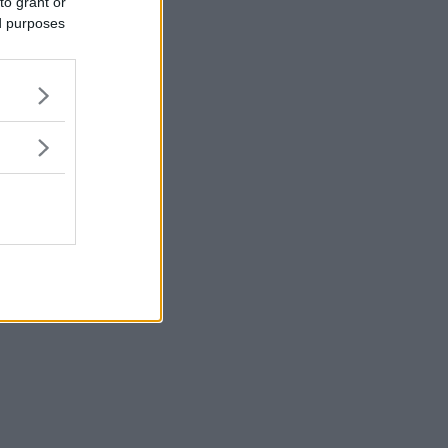
to grant or
ed purposes