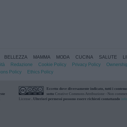
BELLEZZA
MAMMA
MODA
CUCINA
SALUTE
L
ità
Redazione
Cookie Policy
Privacy Policy
Ownershi
ions Policy
Ethics Policy
Eccetto dove diversamente indicato, tutti i contenu
este
sotto
Creative Commons Attribuzione - Non commerci
X
License
. Ulteriori permessi possono essere richiesti contattando
inf