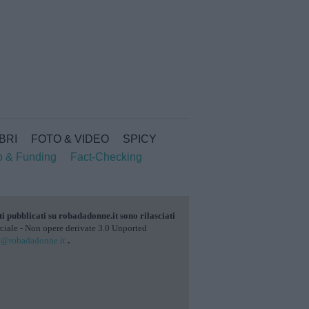
IBRI
FOTO & VIDEO
SPICY
p & Funding
Fact-Checking
ti pubblicati su
robadadonne.it
sono rilasciati
ale - Non opere derivate 3.0 Unported
o@robadadonne.it
.