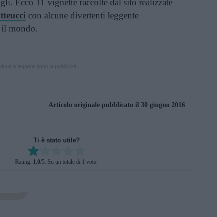
gli. Ecco 11 vignette raccolte dal sito realizzate
teucci
con alcune divertenti leggente
o il mondo.
inua a leggere dopo la pubblicità
Articolo originale pubblicato il 30 giugno 2016
Ti è stato utile?
Rate this item:
Rating:
1.0
/5. Su un totale di 1 voto.
SUBMIT RATING