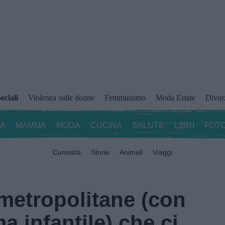
eciali
Violenza sulle donne
Femminismo
Moda Estate
Divor
ZA
MAMMA
MODA
CUCINA
SALUTE
LIBRI
FOTO
Curiosità
Storie
Animali
Viaggi
metropolitane (con
a infantile) che ci