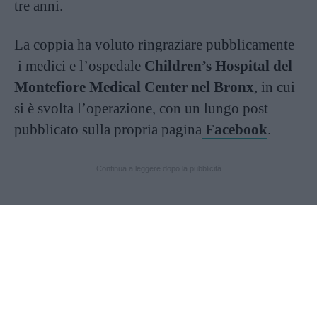
tre anni.
La coppia ha voluto ringraziare pubblicamente
i medici e l’ospedale
Children’s Hospital del
Montefiore Medical Center nel Bronx
, in cui
si è svolta l’operazione, con un lungo post
pubblicato sulla propria pagina
Facebook
.
Continua a leggere dopo la pubblicità
Ecco qua una straordinaria gallery che
ripercorre, tappa dopo tappa, la storia a lieto
fine di Jadon ed Anias McDonald.
Articolo originale pubblicato il 26 ottobre 2016