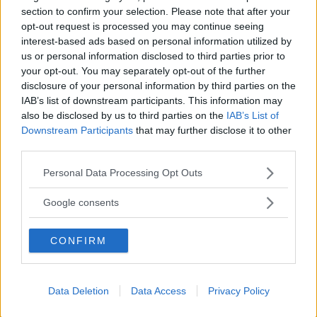
section to confirm your selection. Please note that after your
opt-out request is processed you may continue seeing
interest-based ads based on personal information utilized by
us or personal information disclosed to third parties prior to
your opt-out. You may separately opt-out of the further
disclosure of your personal information by third parties on the
IAB’s list of downstream participants. This information may
also be disclosed by us to third parties on the
IAB’s List of
Downstream Participants
that may further disclose it to other
third parties.
Please note that this website/app uses one or more Google
Personal Data Processing Opt Outs
services and may gather and store information including but
web
not limited to your visit or usage behaviour. You may click to
Google consents
FOTO
1
DI 25
INGRANDISCI
grant or deny consent to Google and its third-party tags to
use your data for below specified purposes in below Google
CONFIRM
consent section.
Condividi su
Facebook
Data Deletion
Data Access
Privacy Policy