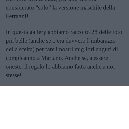
considerato “solo” la versione maschile della
Ferragni!
In questa gallery abbiamo raccolto 28 delle foto
più belle (anche se c’era davvero l’imbarazzo
della scelta) per fare i nostri migliori auguri di
compleanno a Mariano. Anche se, a essere
oneste, il regalo lo abbiamo fatto anche a noi
stesse!
Continua a leggere dopo la pubblicità