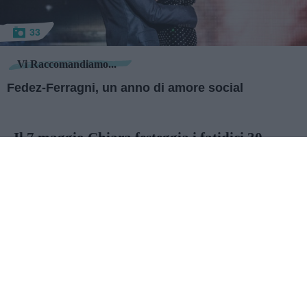
33
Vi Raccomandiamo...
Fedez-Ferragni, un anno di amore social
Il 7 maggio Chiara festeggia i fatidici 30
anni
, celebrati, com’era facile prevedere, con un
party esclusivo a Milano, in uno dei suoi brevi
soggiorni italiani, visto che la sua base è a Los
Angeles. In questa gallery ripercorriamo tutta la
sua ascesa, dagli esordi fino alla potenza
multimilionaria che è diventata adesso, fra
numeri, amori, e consigli… non solo fashion.