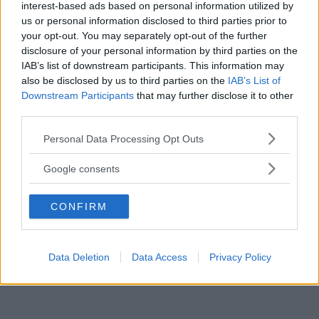
interest-based ads based on personal information utilized by
us or personal information disclosed to third parties prior to
your opt-out. You may separately opt-out of the further
disclosure of your personal information by third parties on the
web
IAB’s list of downstream participants. This information may
FOTO
1
DI 31
INGRANDISCI
also be disclosed by us to third parties on the
IAB’s List of
Downstream Participants
that may further disclose it to other
third parties.
Condividi su
Facebook
Please note that this website/app uses one or more Google
Personal Data Processing Opt Outs
services and may gather and store information including but
not limited to your visit or usage behaviour. You may click to
Google consents
grant or deny consent to Google and its third-party tags to
use your data for below specified purposes in below Google
CONFIRM
consent section.
Data Deletion
Data Access
Privacy Policy