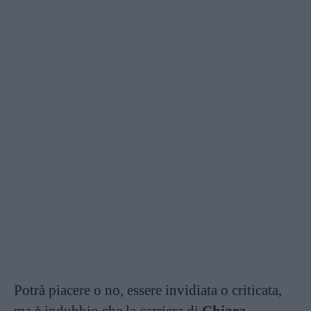
Potrà piacere o no, essere invidiata o criticata,
ma è indubbio che la carriera di
Chiara