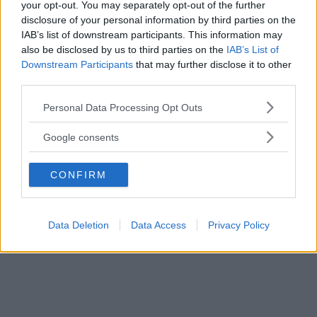
your opt-out. You may separately opt-out of the further
disclosure of your personal information by third parties on the
IAB’s list of downstream participants. This information may
also be disclosed by us to third parties on the
IAB’s List of
Downstream Participants
that may further disclose it to other
third parties.
Fonte: Web
Please note that this website/app uses one or more Google
Personal Data Processing Opt Outs
FOTO
1
DI 17
INGRANDISCI
services and may gather and store information including but
not limited to your visit or usage behaviour. You may click to
Google consents
grant or deny consent to Google and its third-party tags to
Condividi su
Facebook
use your data for below specified purposes in below Google
CONFIRM
consent section.
Data Deletion
Data Access
Privacy Policy