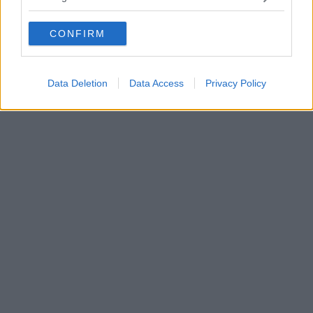
grant or deny consent to Google and its third-party tags to
Condividi su
Facebook
use your data for below specified purposes in below Google
CONFIRM
consent section.
Data Deletion
Data Access
Privacy Policy