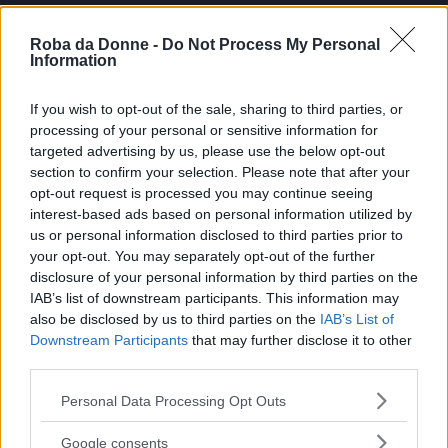
Roba da Donne -
Do Not Process My Personal
Information
If you wish to opt-out of the sale, sharing to third parties, or
processing of your personal or sensitive information for
targeted advertising by us, please use the below opt-out
section to confirm your selection. Please note that after your
opt-out request is processed you may continue seeing
interest-based ads based on personal information utilized by
us or personal information disclosed to third parties prior to
your opt-out. You may separately opt-out of the further
disclosure of your personal information by third parties on the
IAB’s list of downstream participants. This information may
also be disclosed by us to third parties on the
IAB’s List of
Downstream Participants
that may further disclose it to other
third parties.
Fonte: poster promozionale del telefilm "O.C."
Please note that this website/app uses one or more Google
FOTO
1
DI 8
INGRANDISCI
Personal Data Processing Opt Outs
services and may gather and store information including but
not limited to your visit or usage behaviour. You may click to
Google consents