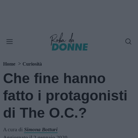
Home
Curiosità
Che fine hanno
fatto i protagonisti
di The O.C.?
A cura di
Simona Botturi
Aggiornato il 2 gennaio 2020