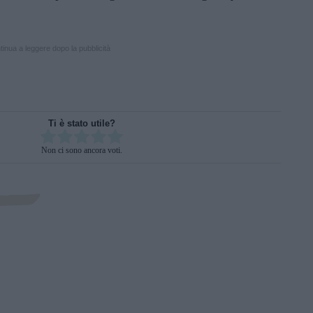
inua a leggere dopo la pubblicità
Ti è stato utile?
Rate this item:
Non ci sono ancora voti.
SUBMIT RATING