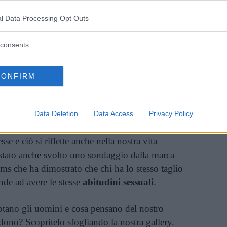
l Data Processing Opt Outs
Vi raccomandiamo...
5 segnali che non c'entrano nulla con
consents
il sesso, che ci dicono se lui è bravo a
letto!
CONFIRM
elli il nostro ragazzo nemmeno se ne accorge,
nda dei segnali che gli uomini captano, anche
Data Deletion
Data Access
Privacy Policy
 e il colore dei capelli infatti può dire molto su
se e ciò si riflette anche nella nostra vita
È stato anche svolto uno sondaggio dalla marca
 che ha dimostrato che chi ha lo stesso taglio
ende ad avere le stesse
abitudini sessuali
.
ptano gli uomini e cosa pensano del nostro
edono? Scopritelo sfogliando la nostra gallery.