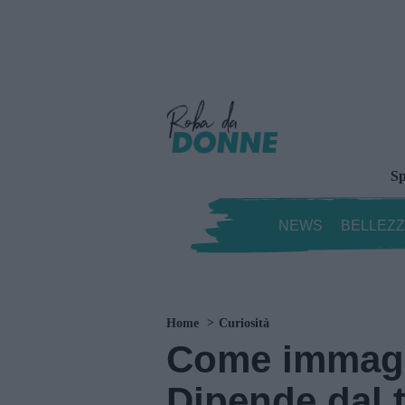
Sp
NEWS
BELLEZ
Home
Curiosità
Come immagin
Dipende dal t