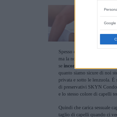
Persona
Google 
Spesso quando tagliamo i cap
ma la nostra acconciatura ma
se
inconsciamente
. Il taglio
quanto siamo sicure di noi stes
privata e sotto le lenzuola. 
di preservativi SKYN Condoms
e lo stesso colore di capelli t
Quindi che carica sessuale ca
taglio di capelli quando ci v