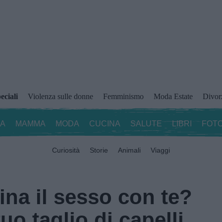
eciali
Violenza sulle donne
Femminismo
Moda Estate
Divor
ZA
MAMMA
MODA
CUCINA
SALUTE
LIBRI
FOTO
Curiosità
Storie
Animali
Viaggi
a il sesso con te?
uo taglio di capelli