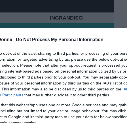
INGRANDISCI
Condividi su
Facebook
Donne -
Do Not Process My Personal Information
to opt-out of the sale, sharing to third parties, or processing of your per
formation for targeted advertising by us, please use the below opt-out s
r selection. Please note that after your opt-out request is processed y
i capelli dice molto sulla nostra personalità: i
eing interest-based ads based on personal information utilized by us or
nciature, lunghezze e colore comunicano più di
disclosed to third parties prior to your opt-out. You may separately opt-
carattere
oltre che sui nostri gusti.
losure of your personal information by third parties on the IAB’s list of
. This information may also be disclosed by us to third parties on the
IA
tà il taglio di capelli può rivelare dettagli anche
Participants
that may further disclose it to other third parties.
tutto agli occhi degli uomini.
 that this website/app uses one or more Google services and may gath
including but not limited to your visit or usage behaviour. You may click 
inua a leggere dopo la pubblicità
 to Google and its third-party tags to use your data for below specifi
ogle consent section.