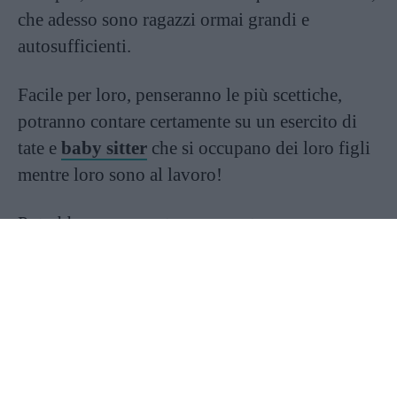
che adesso sono ragazzi ormai grandi e
autosufficienti.
Facile per loro, penseranno le più scettiche,
potranno contare certamente su un esercito di
tate e
baby sitter
che si occupano dei loro figli
mentre loro sono al lavoro!
Potrebbe essere, certo, ma queste mamme super
power non sono solo celebrità: anche fra le
persone cosiddette “comuni”, infatti, ci sono
donne che seguono perfettamente le loro
famiglie numerose, pur senza poter usufruire
dell’appoggio di tate e bambinaie durante le
loro lunghissime giornate.