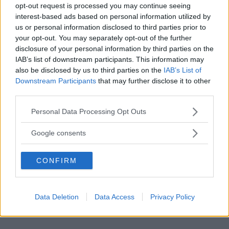
opt-out request is processed you may continue seeing
interest-based ads based on personal information utilized by
us or personal information disclosed to third parties prior to
your opt-out. You may separately opt-out of the further
disclosure of your personal information by third parties on the
web
IAB’s list of downstream participants. This information may
FOTO
1
DI 10
INGRANDISCI
also be disclosed by us to third parties on the
IAB’s List of
Downstream Participants
that may further disclose it to other
third parties.
Condividi su
Facebook
Please note that this website/app uses one or more Google
Personal Data Processing Opt Outs
services and may gather and store information including but
not limited to your visit or usage behaviour. You may click to
Google consents
grant or deny consent to Google and its third-party tags to
use your data for below specified purposes in below Google
CONFIRM
consent section.
Data Deletion
Data Access
Privacy Policy