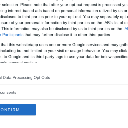
r selection. Please note that after your opt-out request is processed y
eing interest-based ads based on personal information utilized by us or
disclosed to third parties prior to your opt-out. You may separately opt-
losure of your personal information by third parties on the IAB’s list of
. This information may also be disclosed by us to third parties on the
IA
INGRANDISCI
Participants
that may further disclose it to other third parties.
 that this website/app uses one or more Google services and may gath
Condividi su
Facebook
including but not limited to your visit or usage behaviour. You may click 
 to Google and its third-party tags to use your data for below specifi
ogle consent section.
l Data Processing Opt Outs
e per un
foto
non è sempre facile, ma a questi
si tratta di catturare lo scatto perfetto,
consents
CONFIRM
e assurde (alcune anche pericolose) in questa