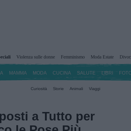
eciali
Violenza sulle donne
Femminismo
Moda Estate
Divor
ZA
MAMMA
MODA
CUCINA
SALUTE
LIBRI
FOTO
Curiosità
Storie
Animali
Viaggi
posti a Tutto per
co le Pose Più