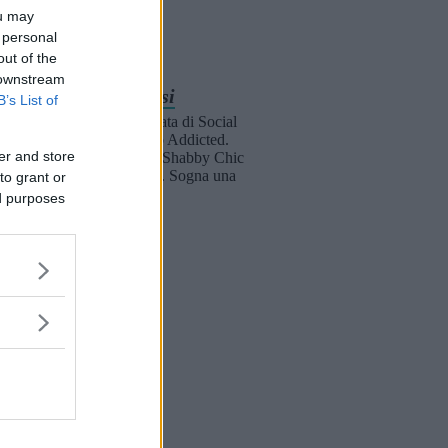
ou may
 personal
out of the
 downstream
Gloria Soresi
B’s List of
Giornalista malata di Social
Network e Web Addicted.
er and store
Ama i Gatti, lo Shabby Chic
e i vestiti a pois. Sogna una
to grant or
cabina armadio.
ed purposes