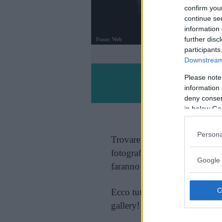
confirm you
continue se
information 
further disc
Fonte: Web
participants
FOTO
1
DI 30
Downstream 
Please note
information 
deny consent
in below Go
Persona
Trovare la giusta angolazion
fotografi non importa – quando 
Google 
faranno tutto il necessario.
Ecco tutte le pose più strane 
gallery!