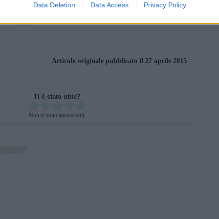
Data Deletion
Data Access
Privacy Policy
inua a leggere dopo la pubblicità
Articolo originale pubblicato il 27 aprile 2015
Ti è stato utile?
Rate this item:
Non ci sono ancora voti.
SUBMIT RATING