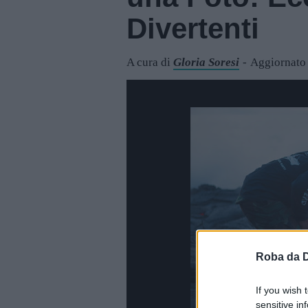
Divertenti
A cura di
Gloria Soresi
Aggiornato 
Roba da 
If you wish 
sensitive in