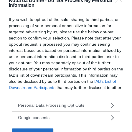
Roba da Donne -
Do Not Process My Personal
Information
If you wish to opt-out of the sale, sharing to third parties, or
processing of your personal or sensitive information for
targeted advertising by us, please use the below opt-out
section to confirm your selection. Please note that after your
opt-out request is processed you may continue seeing
interest-based ads based on personal information utilized by
us or personal information disclosed to third parties prior to
your opt-out. You may separately opt-out of the further
disclosure of your personal information by third parties on the
IAB’s list of downstream participants. This information may
also be disclosed by us to third parties on the
IAB’s List of
Downstream Participants
that may further disclose it to other
third parties.
Please note that this website/app uses one or more Google
Personal Data Processing Opt Outs
services and may gather and store information including but
Fonte: publickiss.com
not limited to your visit or usage behaviour. You may click to
Google consents
grant or deny consent to Google and its third-party tags to
FOTO
1
DI 22
INGRANDISCI
use your data for below specified purposes in below Google