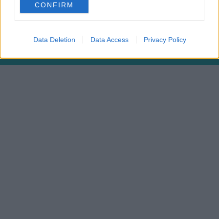
Fonte: Instagram @laurachiatti82
CONFIRM
consent section.
FOTO
1
DI 11
INGRANDISCI
Data Deletion
Data Access
Privacy Policy
Condividi su
Facebook