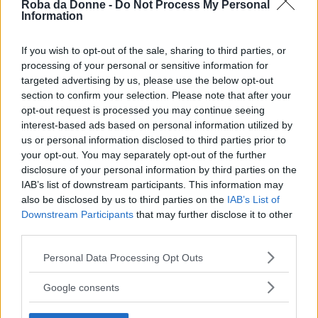
Roba da Donne -
Do Not Process My Personal
Information
If you wish to opt-out of the sale, sharing to third parties, or
processing of your personal or sensitive information for
targeted advertising by us, please use the below opt-out
section to confirm your selection. Please note that after your
opt-out request is processed you may continue seeing
interest-based ads based on personal information utilized by
us or personal information disclosed to third parties prior to
your opt-out. You may separately opt-out of the further
disclosure of your personal information by third parties on the
IAB’s list of downstream participants. This information may
also be disclosed by us to third parties on the
IAB’s List of
Downstream Participants
that may further disclose it to other
third parties.
Please note that this website/app uses one or more Google
Personal Data Processing Opt Outs
services and may gather and store information including but
not limited to your visit or usage behaviour. You may click to
Google consents
grant or deny consent to Google and its third-party tags to
use your data for below specified purposes in below Google