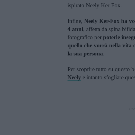
ispirato Neely Ker-Fox.
Infine,
Neely Ker-Fox ha vol
4 anni
, affetta da spina bifi
fotografico per
poterle inse
quello che vorrà nella vita 
la sua persona
.
Per scoprire tutto su questo b
Neely
e intanto sfogliare ques
Cont