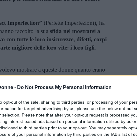
ect Imperfection”
(Perfette Imperfezioni), ha
hanno raccolto la sua
sfida nel mostrarsi a
 con tutte le loro insicurezze, difetti, corpi
te migliore delle loro vite: i loro figli
.
 volevo mostrare a queste donne quanto erano
lcosa di onesto per dargli forza e riconoscere il
argli modo di essere a loro agio con il corpo,
Donne -
Do Not Process My Personal Information
rezze con la speranza di dargli così potere.”
a.
to opt-out of the sale, sharing to third parties, or processing of your per
formation for targeted advertising by us, please use the below opt-out s
r selection. Please note that after your opt-out request is processed y
eing interest-based ads based on personal information utilized by us or
llo che Neely si sarebbe mai aspettata e ad oggi
disclosed to third parties prior to your opt-out. You may separately opt-
 donne con indosso solo la biancheria intima e
losure of your personal information by third parties on the IAB’s list of