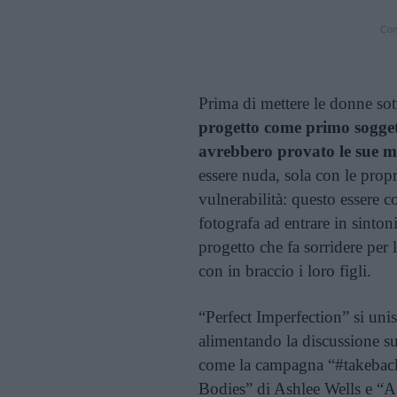
Cont
Prima di mettere le donne sot
progetto come primo soggett
avrebbero provato le sue m
essere nuda, sola con le prop
vulnerabilità: questo essere c
fotografa ad entrare in sinton
progetto che fa sorridere per 
con in braccio i loro figli.
“Perfect Imperfection” si unis
alimentando la discussione su
come la campagna “#takeback
Bodies” di Ashlee Wells e “A