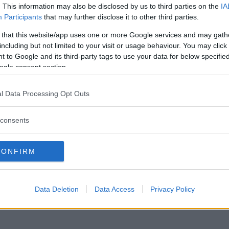
glia della vita”
e molte altre ora si sono fatte
. This information may also be disclosed by us to third parties on the
IA
Participants
that may further disclose it to other third parties.
re le loro insicurezze. “Perfect Imperfection”
 dedicato solo alla maternità, ma voleva
 that this website/app uses one or more Google services and may gath
including but not limited to your visit or usage behaviour. You may click 
delle donne, dietro dei corpi.
 to Google and its third-party tags to use your data for below specifi
ogle consent section.
 di più di foto di smagliature o cellulite” ha
l Data Processing Opt Outs
x all’Huffington Post, “Parla di donne che
 vogliono discutere le difficoltà giornaliere in
consents
ueste cose normali e educare.
Più la società è
ne vere, più le donne si sentiranno a loro
CONFIRM
-parto, problemi di fertilità, depressione post-
ttutto
capire che non sono da sole in queste
Data Deletion
Data Access
Privacy Policy