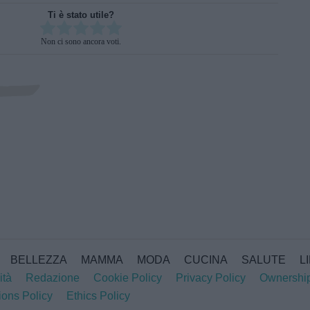
Ti è stato utile?
Rate this item:
Non ci sono ancora voti.
SUBMIT RATING
BELLEZZA
MAMMA
MODA
CUCINA
SALUTE
L
ità
Redazione
Cookie Policy
Privacy Policy
Ownershi
ions Policy
Ethics Policy