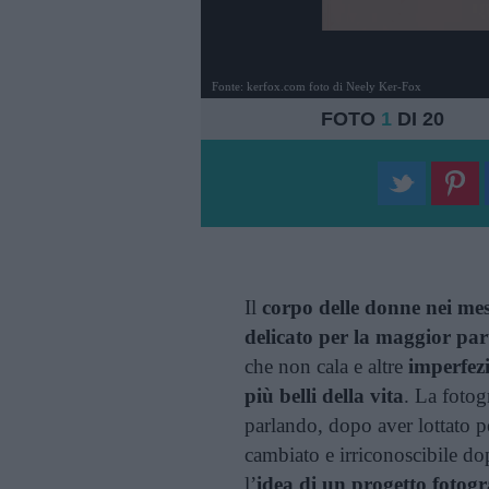
Fonte: kerfox.com foto di Neely Ker-Fox
FOTO
1
DI 20
Il
corpo delle donne nei me
delicato per la maggior pa
che non cala e altre
imperfez
più belli della vita
. La fotog
parlando, dopo aver lottato p
cambiato e irriconoscibile do
l’
idea di un progetto fotogr