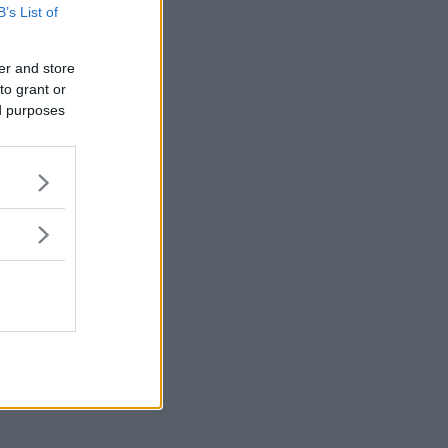
B’s List of
er and store
to grant or
ed purposes