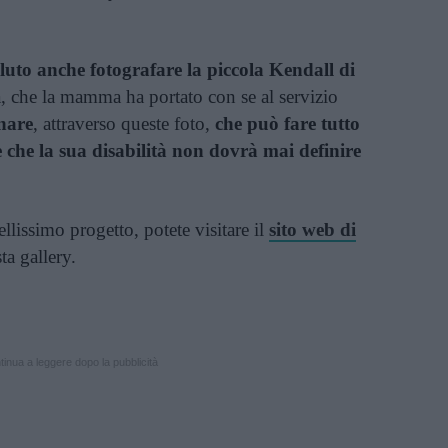
uto anche fotografare la piccola Kendall di
da, che la mamma ha portato con se al servizio
gnare
, attraverso queste foto,
che può fare tutto
e che la sua disabilità non dovrà mai definire
ellissimo progetto, potete visitare il
sito web di
ta gallery.
inua a leggere dopo la pubblicità