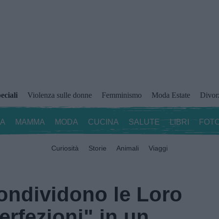
eciali
Violenza sulle donne
Femminismo
Moda Estate
Divor
ZA
MAMMA
MODA
CUCINA
SALUTE
LIBRI
FOTO
Curiosità
Storie
Animali
Viaggi
ndividono le Loro
erfezioni" in un