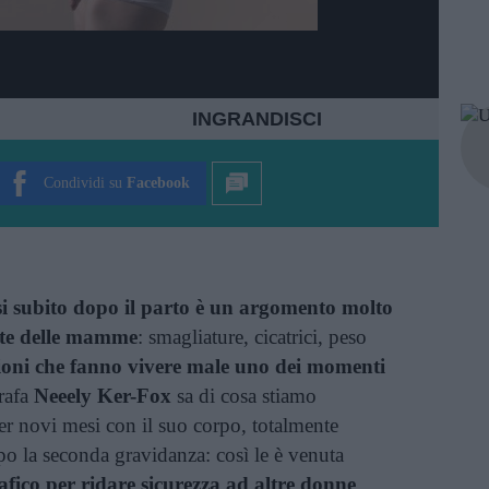
INGRANDISCI
Condividi su
Facebook
si subito dopo il parto è un argomento molto
rte delle mamme
: smagliature, cicatrici, peso
ioni che fanno vivere male uno dei momenti
rafa
Neeely Ker-Fox
sa di cosa stiamo
er novi mesi con il suo corpo, totalmente
po la seconda gravidanza: così le è venuta
afico per ridare sicurezza ad altre donne