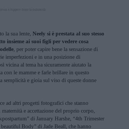
inua a leggere dopo la pubblicità
to la sua lente,
Neely si è prestata al suo stesso
o insieme ai suoi figli per vedere cosa
odelle
, per poter capire bene la sensazione di
rie imperfezioni e in una posizione di
osì vicina al tema ha sicuramente aiutato la
ia con le mamme e farle brillare in questo
la semplicità e gioia sul viso di queste donne
ce ad altri progetti fotografici che stanno
 maternità e accettazione del proprio corpo,
postpartum” di January Harshe, “4th Trimester
 beautiful Body” di Jade Beall, che hanno