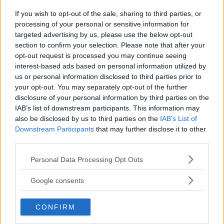
If you wish to opt-out of the sale, sharing to third parties, or
processing of your personal or sensitive information for
Condividi su
Facebook
targeted advertising by us, please use the below opt-out
section to confirm your selection. Please note that after your
opt-out request is processed you may continue seeing
interest-based ads based on personal information utilized by
us or personal information disclosed to third parties prior to
your opt-out. You may separately opt-out of the further
disclosure of your personal information by third parties on the
IAB’s list of downstream participants. This information may
also be disclosed by us to third parties on the
IAB’s List of
Downstream Participants
that may further disclose it to other
third parties.
Please note that this website/app uses one or more Google
Personal Data Processing Opt Outs
services and may gather and store information including but
not limited to your visit or usage behaviour. You may click to
Google consents
grant or deny consent to Google and its third-party tags to
use your data for below specified purposes in below Google
CONFIRM
consent section.