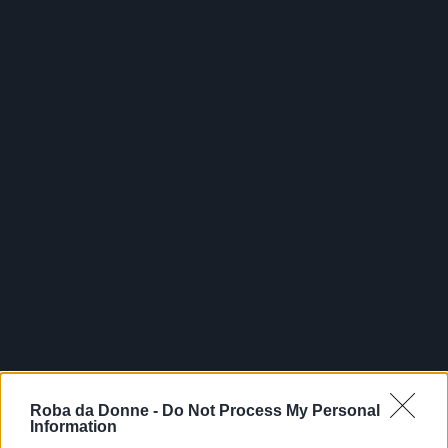
Roba da Donne -
Do Not Process My Personal
Web
Information
FOTO
1
DI 8
INGRANDISCI