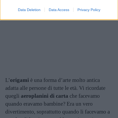
Data Deletion
Data Access
Privacy Policy
L’
origami
è una forma d’arte molto antica
adatta alle persone di tutte le età. Vi ricordate
quegli
aeroplanini di carta
che facevamo
quando eravamo bambine? Era un vero
divertimento, soprattutto quando li facevamo a