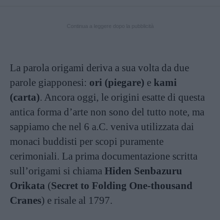
Continua a leggere dopo la pubblicità
La parola origami deriva a sua volta da due
parole giapponesi:
ori (piegare)
e
kami
(carta)
. Ancora oggi, le origini esatte di questa
antica forma d’arte non sono del tutto note, ma
sappiamo che nel 6 a.C. veniva utilizzata dai
monaci buddisti per scopi puramente
cerimoniali. La prima documentazione scritta
sull’origami si chiama
Hiden Senbazuru
Orikata
(
Secret to Folding One-thousand
Cranes
) e risale al 1797.