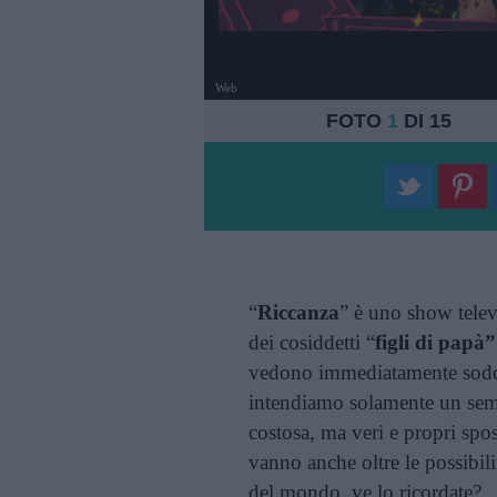
Web
FOTO
1
DI 15
“
Riccanza
” è uno show tele
dei cosiddetti “
figli di papà”
vedono immediatamente soddisf
intendiamo solamente un semp
costosa, ma veri e propri spost
vanno anche oltre le possibili
del mondo, ve lo ricordate?