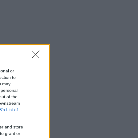
sonal or
ection to
ou may
 personal
out of the
 downstream
B’s List of
er and store
to grant or