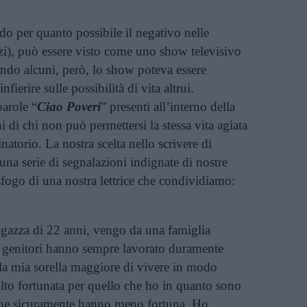
do per quanto possibile il negativo nelle
azzi), può essere visto come uno show televisivo
ondo alcuni, però, lo show poteva essere
nfierire sulle possibilità di vita altrui.
arole “
Ciao Poveri
” presenti all’interno della
i di chi non può permettersi la stessa vita agiata
atorio. La nostra scelta nello scrivere di
 una serie di segnalazioni indignate di nostre
o sfogo di una nostra lettrice che condividiamo:
gazza di 22 anni, vengo da una famiglia
i genitori hanno sempre lavorato duramente
lla mia sorella maggiore di vivere in modo
lto fortunata per quello che ho in quanto sono
che sicuramente hanno meno fortuna. Ho