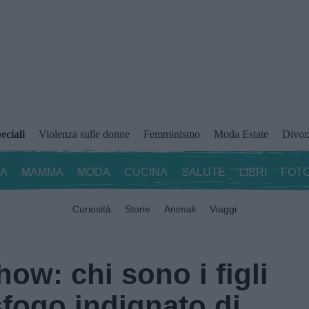
eciali
Violenza sulle donne
Femminismo
Moda Estate
Divor
ZA
MAMMA
MODA
CUCINA
SALUTE
LIBRI
FOTO
Curiosità
Storie
Animali
Viaggi
ow: chi sono i figli
sfogo indignato di