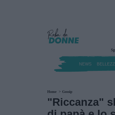
Sp
NEWS
BELLEZ
Home
Gossip
"Riccanza" sh
di papà e lo 