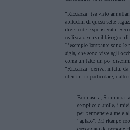
“Riccanza” (se visto annullan
abitudini di questi sette rag
divertente e spensierato. Sec
realizzato senza il bisogno di i
L’esempio lampante sono le p
sigla, che sono viste agli occh
come un fatto un po’ discrimin
“Riccanza” deriva, infatti, da
utenti e, in particolare, dall
Buonasera, Sono una ra
semplice e umile, i mie
per permettere a me e a
“agiato”. Mi ritengo mo
circondata da persone 