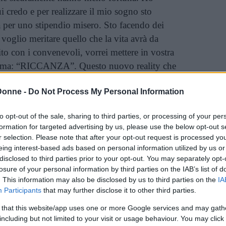
ui credo e per realizzare il mio sogno sto
 per uno stipendio misero. Sto facendo dei
, voglio meritare quello che la vita avrà da
ito con i convenevoli, vorrei mettere in vostra
blema: “RICCANZA”. Questo nuovo reality che
 in cui come protagonisti ci sono ragazzi più o
Donne -
Do Not Process My Personal Information
i sfondati, ovviamente grazie ai genitori e
erito, che si fanno riprendere nei “momenti di
to opt-out of the sale, sharing to third parties, or processing of your per
 routine irreale degna dei film, in un mondo
formation for targeted advertising by us, please use the below opt-out s
la loro immensa fortuna, non sono contenti,
r selection. Please note that after your opt-out request is processed y
di aver dato loro il sogno di qualsiasi altro
eing interest-based ads based on personal information utilized by us or
disclosed to third parties prior to your opt-out. You may separately opt-
putano in faccia al “popolo”, termine con cui
losure of your personal information by third parties on the IAB’s list of
to la gente normale, (“NOI GUARDIAMO IL
. This information may also be disclosed by us to third parties on the
IA
). Io sono sconvolta, non posso credere
Participants
that may further disclose it to other third parties.
ano far vedere una cosa del genere! Mentre su
 that this website/app uses one or more Google services and may gath
iornalistici sulla gente che si suicida perché
including but not limited to your visit or usage behaviour. You may click 