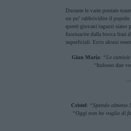
Durante le varie puntate tras
un po’ rabbrividire il popolo
questi giovani ragazzi siano p
fuoriuscire dalla bocca frasi 
superficiali. Ecco alcuni esem
Gian Maria
:
“Le camicie 
“Indosso due vol
Cont
Cristel
:
“Spendo almeno 50
“Oggi non ho voglia di f