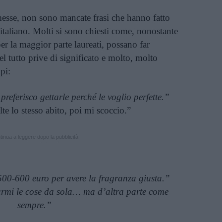
messe, non sono mancate frasi che hanno fatto
 italiano. Molti si sono chiesti come, nonostante
er la maggior parte laureati, possano far
del tutto prive di significato e molto, molto
pi:
preferisco gettarle perché le voglio perfette.”
te lo stesso abito, poi mi scoccio.”
inua a leggere dopo la pubblicità
0-600 euro per avere la fragranza giusta.”
armi le cose da sola… ma d’altra parte come
sempre.”