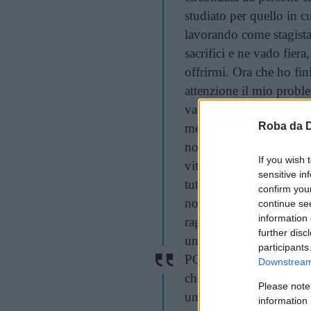
studiato per quello in c
lavorando come stagista
sacrifici e ne vado fiera
offrirmi. Ora che ho fin
attenzione il mio pro
va in onda sul canale 8,
Roba da 
meno grandi di me, ricch
non di certo per loro m
If you wish 
vita quotidiana”, in una
sensitive in
tutto loro. Nonostante 
confirm you
non ringraziano il cielo 
continue se
information 
ragazzo normale, loro s
further disc
uno di loro ha chiama
participants
POPOLO DALL’ALTO” cit
Downstream 
che in televisione poss
Please note
un canale fanno servizi g
information 