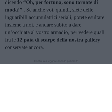
dicendo
“Oh, per fortuna, sono tornate di
moda!”
. Se anche voi, quindi, siete delle
inguaribili accumulatrici seriali, potete esultare
insieme a noi, e andare subito a dare
un’occhiata al vostro armadio, per vedere quali
fra le
12 paia di scarpe della nostra gallery
conservate ancora.
Continua a leggere dopo la pubblicità
Se le avete, sbrigatevi a ritirarle fuori subito!
Articolo originale pubblicato il 25 febbraio 2016
Continua a leggere dopo la pubblicità