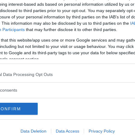
eing interest-based ads based on personal information utilized by us or
disclosed to third parties prior to your opt-out. You may separately opt-
losure of your personal information by third parties on the IAB’s list of
. This information may also be disclosed by us to third parties on the
IA
Participants
that may further disclose it to other third parties.
INGRANDISCI
 that this website/app uses one or more Google services and may gath
including but not limited to your visit or usage behaviour. You may click 
Condividi su
Facebook
 to Google and its third-party tags to use your data for below specifi
ogle consent section.
l Data Processing Opt Outs
anno e siete in dubbio sulla
torta
?
consents
o le torte di compleanno più spettacolari mai
CONFIRM
lery troverete quella più adatta a voi!
Data Deletion
Data Access
Privacy Policy