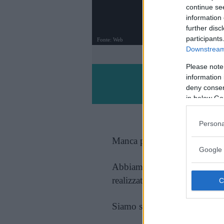
continue se
information 
further disc
participants
Fonte: Web
Downstream 
FOTO
1
DI 50
Please note
information 
deny consent
in below Go
Persona
Manca poco al vostro comple
Google 
Abbiamo raccolto e selezionat
realizzate.
Siamo sicure che in questa gal