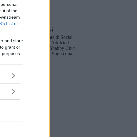
 personal
out of the
 downstream
B’s List of
Gloria Soresi
Giornalista malata di Social
er and store
Network e Web Addicted.
to grant or
Ama i Gatti, lo Shabby Chic
ed purposes
e i vestiti a pois. Sogna una
cabina armadio.