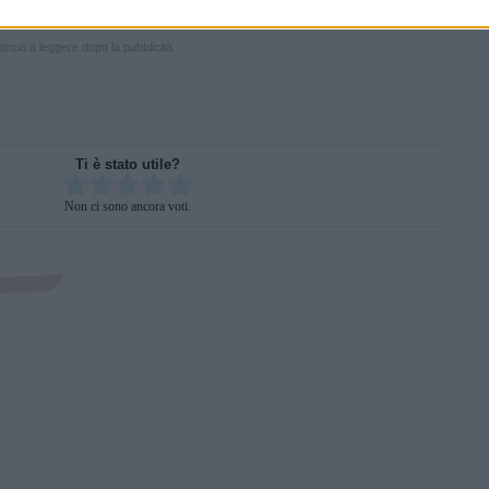
inua a leggere dopo la pubblicità
Ti è stato utile?
Rate this item:
Non ci sono ancora voti.
SUBMIT RATING