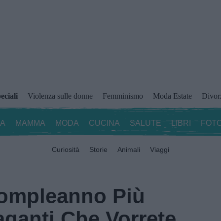
eciali
Violenza sulle donne
Femminismo
Moda Estate
Divor
ZA
MAMMA
MODA
CUCINA
SALUTE
LIBRI
FOTO
Curiosità
Storie
Animali
Viaggi
Compleanno Più
aganti Che Vorrete