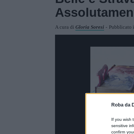
Assolutamen
A cura di
Gloria Soresi
Pubblicato 
Roba da 
If you wish 
sensitive in
confirm you