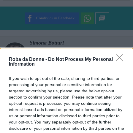
SUBMIT RATING
Condividi su
Facebook
Simona Botturi
Simona Cecilia, 22 anni. Amante del teatro, della
musica e della scrittura. Nerd senza possibilità di
Roba da Donne -
Do Not Process My Personal
redenzione con una strana ossessione per i gatti e il
Information
colore rosa.
Suggerisci una correzione
If you wish to opt-out of the sale, sharing to third parties, or
processing of your personal or sensitive information for
targeted advertising by us, please use the below opt-out
section to confirm your selection. Please note that after your
Cosa ne pensi?
opt-out request is processed you may continue seeing
interest-based ads based on personal information utilized by
us or personal information disclosed to third parties prior to
your opt-out. You may separately opt-out of the further
disclosure of your personal information by third parties on the