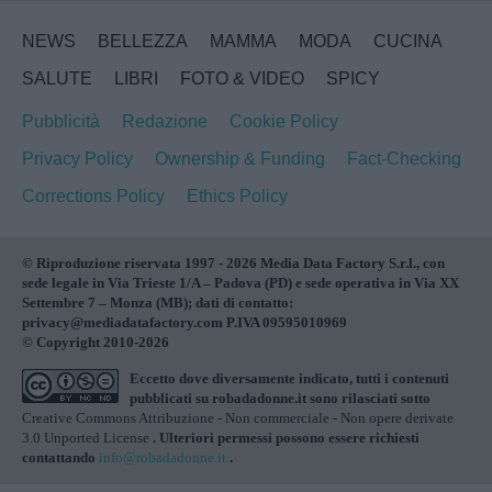
NEWS
BELLEZZA
MAMMA
MODA
CUCINA
SALUTE
LIBRI
FOTO & VIDEO
SPICY
Pubblicità
Redazione
Cookie Policy
Privacy Policy
Ownership & Funding
Fact-Checking
Corrections Policy
Ethics Policy
© Riproduzione riservata 1997 - 2026 Media Data Factory S.r.l., con
sede legale in Via Trieste 1/A – Padova (PD) e sede operativa in Via XX
Settembre 7 – Monza (MB); dati di contatto:
privacy@mediadatafactory.com P.IVA 09595010969
© Copyright 2010-2026
Eccetto dove diversamente indicato, tutti i contenuti
pubblicati su
robadadonne.it
sono rilasciati sotto
Creative Commons Attribuzione - Non commerciale - Non opere derivate
3.0 Unported License
. Ulteriori permessi possono essere richiesti
contattando
info@robadadonne.it
.