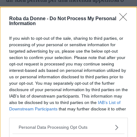
per un dessert dopo una cena in compagnia.
Qui trovate la ricetta con ingredienti e
Roba da Donne -
Do Not Process My Personal
Information
procedimento per realizzarla!
If you wish to opt-out of the sale, sharing to third parties, or
Ricetta realizzata per Roba da Donne da
Col
processing of your personal or sensitive information for
targeted advertising by us, please use the below opt-out
Cavolo
section to confirm your selection. Please note that after your
opt-out request is processed you may continue seeing
Articolo originale pubblicato il 3 maggio 2017
interest-based ads based on personal information utilized by
us or personal information disclosed to third parties prior to
your opt-out. You may separately opt-out of the further
Seguici anche su Google News!
disclosure of your personal information by third parties on the
IAB’s list of downstream participants. This information may
Entra nel nostro canale
also be disclosed by us to third parties on the
IAB’s List of
Downstream Participants
that may further disclose it to other
Ti è stato utile?
third parties.
Rate this item:
Please note that this website/app uses one or more Google
Personal Data Processing Opt Outs
Rating:
3.0
/5. Su un totale di 3 voti.
services and may gather and store information including but