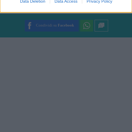
Data Deletion
Data Access
Privacy Policy
FOTO
1
DI 12
INGRANDISCI
Condividi su
Facebook