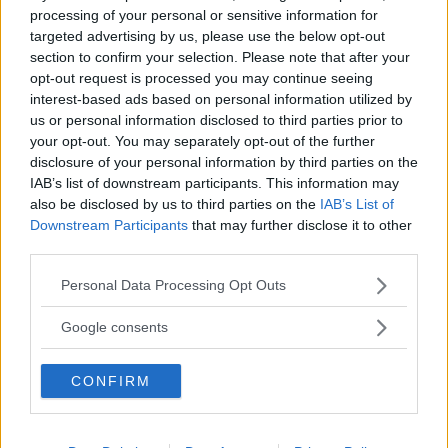
processing of your personal or sensitive information for
targeted advertising by us, please use the below opt-out
section to confirm your selection. Please note that after your
opt-out request is processed you may continue seeing
interest-based ads based on personal information utilized by
us or personal information disclosed to third parties prior to
your opt-out. You may separately opt-out of the further
disclosure of your personal information by third parties on the
IAB’s list of downstream participants. This information may
also be disclosed by us to third parties on the
IAB’s List of
Downstream Participants
that may further disclose it to other
third parties.
Please note that this website/app uses one or more Google
Personal Data Processing Opt Outs
services and may gather and store information including but
not limited to your visit or usage behaviour. You may click to
Google consents
grant or deny consent to Google and its third-party tags to
use your data for below specified purposes in below Google
CONFIRM
consent section.
Fonte: Instagram