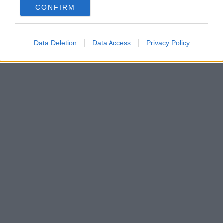
FOTO
1
DI 22
INGRANDISCI
CONFIRM
consent section.
Condividi su
Facebook
Data Deletion
Data Access
Privacy Policy