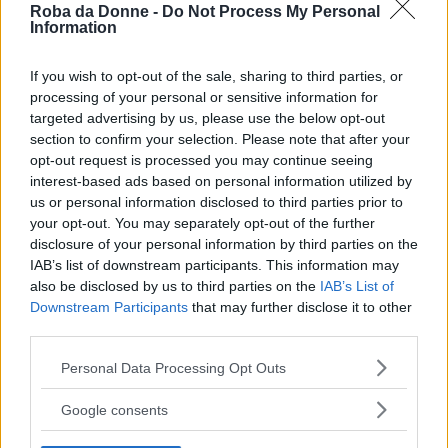
Roba da Donne -
Do Not Process My Personal
Information
If you wish to opt-out of the sale, sharing to third parties, or
processing of your personal or sensitive information for
targeted advertising by us, please use the below opt-out
section to confirm your selection. Please note that after your
opt-out request is processed you may continue seeing
interest-based ads based on personal information utilized by
us or personal information disclosed to third parties prior to
your opt-out. You may separately opt-out of the further
disclosure of your personal information by third parties on the
IAB’s list of downstream participants. This information may
also be disclosed by us to third parties on the
IAB’s List of
Downstream Participants
that may further disclose it to other
third parties.
Please note that this website/app uses one or more Google
Personal Data Processing Opt Outs
services and may gather and store information including but
not limited to your visit or usage behaviour. You may click to
Google consents
www.instagram.com/siete.finti/
grant or deny consent to Google and its third-party tags to
use your data for below specified purposes in below Google