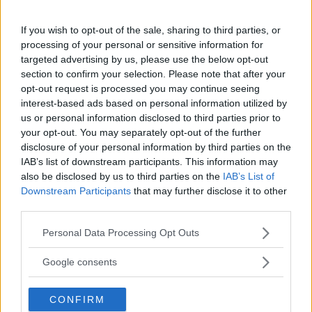
If you wish to opt-out of the sale, sharing to third parties, or
processing of your personal or sensitive information for
targeted advertising by us, please use the below opt-out
section to confirm your selection. Please note that after your
opt-out request is processed you may continue seeing
interest-based ads based on personal information utilized by
web
us or personal information disclosed to third parties prior to
FOTO
1
DI 12
INGRANDISCI
your opt-out. You may separately opt-out of the further
disclosure of your personal information by third parties on the
IAB’s list of downstream participants. This information may
Condividi su
Facebook
also be disclosed by us to third parties on the
IAB’s List of
Downstream Participants
that may further disclose it to other
third parties.
Please note that this website/app uses one or more Google
Personal Data Processing Opt Outs
services and may gather and store information including but
not limited to your visit or usage behaviour. You may click to
Google consents
grant or deny consent to Google and its third-party tags to
use your data for below specified purposes in below Google
CONFIRM
consent section.