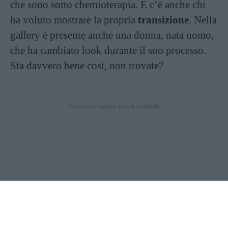
che sono sotto chemioterapia. E c’è anche chi
ha voluto mostrare la propria
transizione
. Nella
gallery è presente anche una donna, nata uomo,
che ha cambiato look durante il suo processo.
Sta davvero bene così, non trovate?
Continua a leggere dopo la pubblicità