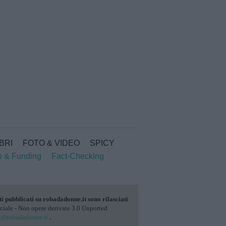
IBRI
FOTO & VIDEO
SPICY
p & Funding
Fact-Checking
ti pubblicati su
robadadonne.it
sono rilasciati
ale - Non opere derivate 3.0 Unported
o@robadadonne.it
.