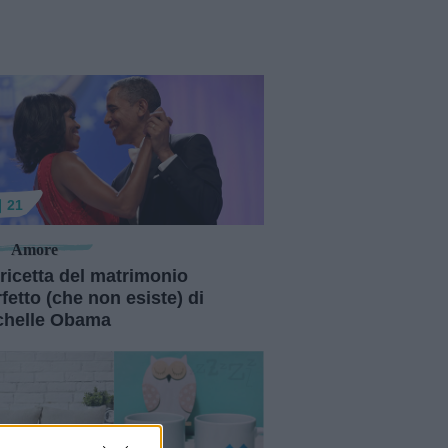
21
Amore
ricetta del matrimonio
fetto (che non esiste) di
chelle Obama