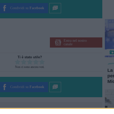
Condividi su
Facebook
Entra nel nostro
canale
Ti è stato utile?
Rate this item:
Non ci sono ancora voti.
La 
per
SUBMIT RATING
Mi
Condividi su
Facebook