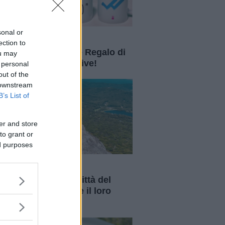
24
sonal or
Amore
ection to
 Valentino: 28 Idee Regalo di
ou may
ppia Davvero Creative!
 personal
out of the
 downstream
B’s List of
er and store
to grant or
26
ed purposes
Amore
 bacerò in tutte le città del
do": due ragazzi e il loro
ore "a distanza"