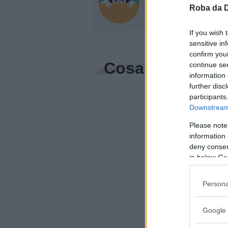
Sempre sulla cresta dell
Roba da 
scoop: le notizie più buffe
prima da me!
If you wish 
sensitive in
confirm you
Cosa ne pensi?
continue se
information 
further disc
participants
Downstream 
Please note
information 
deny consent
in below Go
Persona
Google 