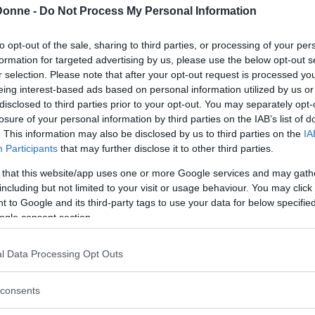
'onda, non mi sfugge nemmeno uno
Donne -
Do Not Process My Personal Information
, scottanti e incredibili passano
Suggerisci una correzione
to opt-out of the sale, sharing to third parties, or processing of your per
formation for targeted advertising by us, please use the below opt-out s
San
r selection. Please note that after your opt-out request is processed y
Co
eing interest-based ads based on personal information utilized by us or
disclosed to third parties prior to your opt-out. You may separately opt-
losure of your personal information by third parties on the IAB’s list of
. This information may also be disclosed by us to third parties on the
IA
Participants
that may further disclose it to other third parties.
 that this website/app uses one or more Google services and may gath
including but not limited to your visit or usage behaviour. You may click 
 to Google and its third-party tags to use your data for below specifi
ogle consent section.
"Ti
l Data Processing Opt Outs
mon
am
consents