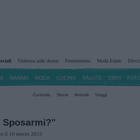
eciali
Violenza sulle donne
Femminismo
Moda Estate
Divor
ZA
MAMMA
MODA
CUCINA
SALUTE
LIBRI
FOTO
Curiosità
Storie
Animali
Viaggi
oi Sposarmi?"
to il 10 marzo 2015