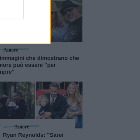
28
Amore
 immagini che dimostrano che
amore può essere "per
mpre"
Amore
Ryan Reynolds: "Sarei