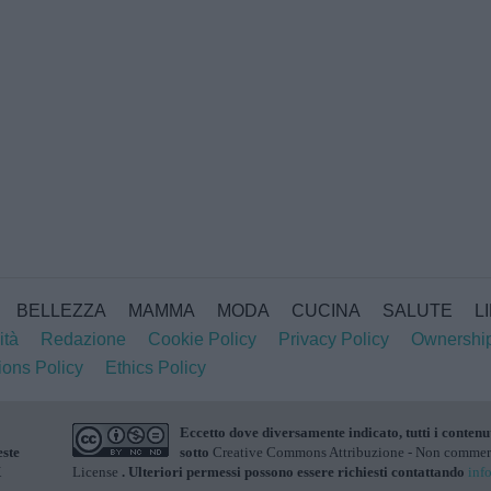
BELLEZZA
MAMMA
MODA
CUCINA
SALUTE
L
ità
Redazione
Cookie Policy
Privacy Policy
Ownershi
ions Policy
Ethics Policy
Eccetto dove diversamente indicato, tutti i contenu
este
sotto
Creative Commons Attribuzione - Non commerci
X
License
. Ulteriori permessi possono essere richiesti contattando
inf