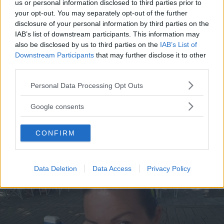
us or personal information disclosed to third parties prior to
Speciale
Grande Fratello
your opt-out. You may separately opt-out of the further
disclosure of your personal information by third parties on the
IAB’s list of downstream participants. This information may
also be disclosed by us to third parties on the
IAB’s List of
Cosa ne pensi?
Downstream Participants
that may further disclose it to other
third parties.
Please note that this website/app uses one or more Google
Personal Data Processing Opt Outs
services and may gather and store information including but
not limited to your visit or usage behaviour. You may click to
Google consents
grant or deny consent to Google and its third-party tags to
use your data for below specified purposes in below Google
CONFIRM
consent section.
Data Deletion
Data Access
Privacy Policy