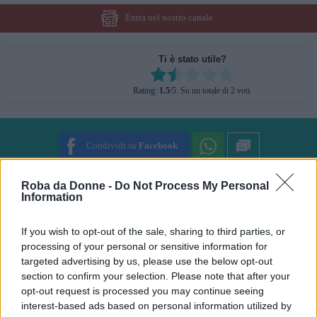
Entra nel nostro canale
Ti è stato utile?
Rate this item:
Rating:
1.5
/5. Su un totale di 2 voti.
SUBMIT RATING
Condividi su
Facebook
Roba da Donne -
Do Not Process My Personal
Information
Natascia Alibani
Giornalista, rockettara, animalista, book addicted,
If you wish to opt-out of the sale, sharing to third parties, or
vivo il "qui e ora" come il Wing Chun mi insegna,
processing of your personal or sensitive information for
scrivo da quando ho memoria, amo Barcellona e la
Union Jack.
targeted advertising by us, please use the below opt-out
section to confirm your selection. Please note that after your
Suggerisci una correzione
opt-out request is processed you may continue seeing
interest-based ads based on personal information utilized by