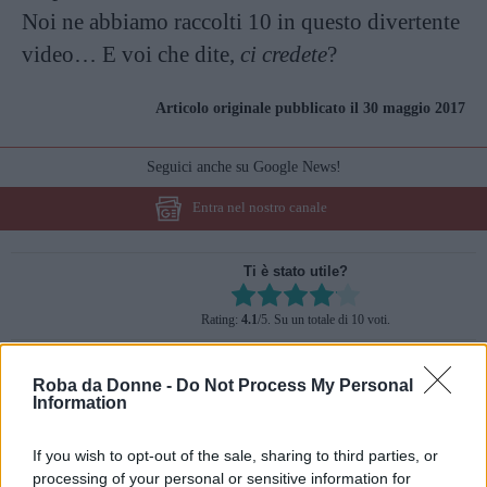
Noi ne abbiamo raccolti 10 in questo divertente
video… E voi che dite,
ci credete
?
Articolo originale pubblicato il 30 maggio 2017
Seguici anche su Google News!
Entra nel nostro canale
Ti è stato utile?
Rate this item:
Rating:
4.1
/5. Su un totale di 10 voti.
SUBMIT RATING
Roba da Donne -
Do Not Process My Personal
Information
Condividi su
Facebook
If you wish to opt-out of the sale, sharing to third parties, or
processing of your personal or sensitive information for