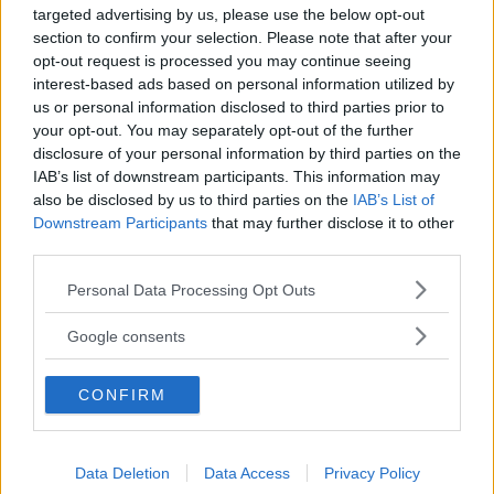
Simona Botturi
targeted advertising by us, please use the below opt-out
Simona Cecilia, 22 anni. Amante del teatro, della
section to confirm your selection. Please note that after your
musica e della scrittura. Nerd senza possibilità di
opt-out request is processed you may continue seeing
redenzione con una strana ossessione per i gatti e il
interest-based ads based on personal information utilized by
colore rosa.
us or personal information disclosed to third parties prior to
your opt-out. You may separately opt-out of the further
Suggerisci una correzione
disclosure of your personal information by third parties on the
IAB’s list of downstream participants. This information may
also be disclosed by us to third parties on the
IAB’s List of
Downstream Participants
that may further disclose it to other
Cosa ne pensi?
third parties.
Please note that this website/app uses one or more Google
Personal Data Processing Opt Outs
services and may gather and store information including but
not limited to your visit or usage behaviour. You may click to
Google consents
grant or deny consent to Google and its third-party tags to
use your data for below specified purposes in below Google
CONFIRM
consent section.
Data Deletion
Data Access
Privacy Policy