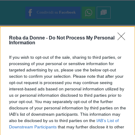
SUBMIT RATING
Condividi su
Facebook
Simona Botturi
Roba da Donne -
Do Not Process My Personal
Information
Simona Cecilia, 22 anni. Amante del teatro, della
musica e della scrittura. Nerd senza possibilità di
redenzione con una strana ossessione per i gatti e il
If you wish to opt-out of the sale, sharing to third parties, or
colore rosa.
processing of your personal or sensitive information for
targeted advertising by us, please use the below opt-out
Suggerisci una correzione
section to confirm your selection. Please note that after your
opt-out request is processed you may continue seeing
interest-based ads based on personal information utilized by
us or personal information disclosed to third parties prior to
Cosa ne pensi?
your opt-out. You may separately opt-out of the further
disclosure of your personal information by third parties on the
IAB’s list of downstream participants. This information may
also be disclosed by us to third parties on the
IAB’s List of
Downstream Participants
that may further disclose it to other
third parties.