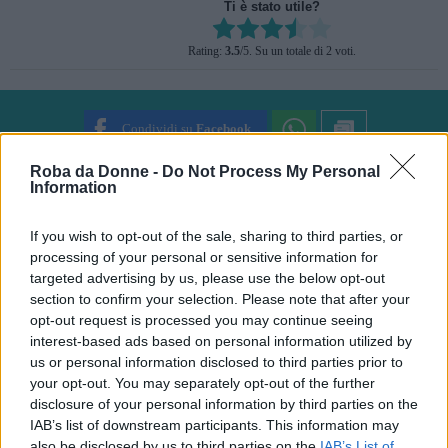
Ti è stato utile?
Rate this item:
Rating:
3.5
/5. Su un totale di 2 voti.
SUBMIT RATING
Condividi su
Facebook
Roba da Donne -
Do Not Process My Personal
Information
Gloria Soresi
If you wish to opt-out of the sale, sharing to third parties, or
Giornalista malata di Social Network e Web
Addicted. Ama i Gatti, lo Shabby Chic e i vestiti a
processing of your personal or sensitive information for
pois. Sogna una cabina armadio.
targeted advertising by us, please use the below opt-out
section to confirm your selection. Please note that after your
Suggerisci una correzione
opt-out request is processed you may continue seeing
interest-based ads based on personal information utilized by
us or personal information disclosed to third parties prior to
your opt-out. You may separately opt-out of the further
Cosa ne pensi?
disclosure of your personal information by third parties on the
IAB’s list of downstream participants. This information may
also be disclosed by us to third parties on the
IAB’s List of