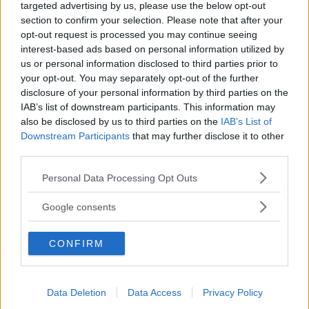
targeted advertising by us, please use the below opt-out
section to confirm your selection. Please note that after your
Sicuramente, non è servito nascere alla piccola
opt-out request is processed you may continue seeing
Agata, per imparare a conoscere la sua mamma.
interest-based ads based on personal information utilized by
us or personal information disclosed to third parties prior to
Lei sapeva già chi fosse, lo ha saputo per nove
your opt-out. You may separately opt-out of the further
mesi, e l’ha amata dal primo momento. Così,
disclosure of your personal information by third parties on the
appena ha potuto, glielo ha dimostrato, con il
IAB’s list of downstream participants. This information may
also be disclosed by us to third parties on the
IAB’s List of
suo abbraccio.
Downstream Participants
that may further disclose it to other
third parties.
Please note that this website/app uses one or more Google
Personal Data Processing Opt Outs
Seguici anche su Google News!
services and may gather and store information including but
not limited to your visit or usage behaviour. You may click to
Google consents
Entra nel nostro canale
grant or deny consent to Google and its third-party tags to
use your data for below specified purposes in below Google
CONFIRM
consent section.
Ti è stato utile?
Rate this item:
Rating:
3.0
/5. Su un totale di 1 voto.
Data Deletion
Data Access
Privacy Policy