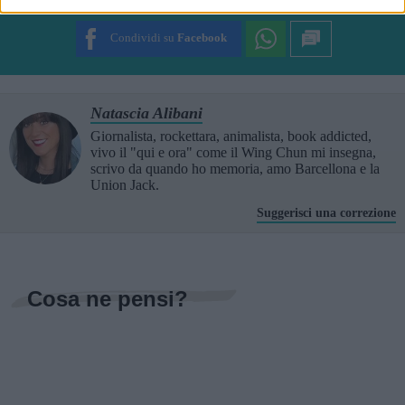
SUBMIT RATING
Condividi su
Facebook
Natascia Alibani
Giornalista, rockettara, animalista, book addicted,
vivo il "qui e ora" come il Wing Chun mi insegna,
scrivo da quando ho memoria, amo Barcellona e la
Union Jack.
Suggerisci una correzione
Cosa ne pensi?