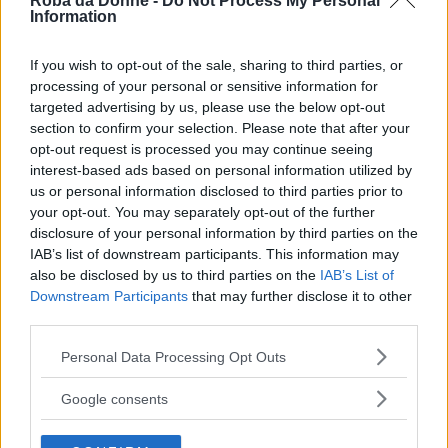
Roba da Donne -
Do Not Process My Personal
Seguici anche su Google News!
Information
Entra nel nostro canale
If you wish to opt-out of the sale, sharing to third parties, or
processing of your personal or sensitive information for
Ti è stato utile?
targeted advertising by us, please use the below opt-out
Rate this item:
section to confirm your selection. Please note that after your
Rating:
4.0
/5. Su un totale di 1 voto.
opt-out request is processed you may continue seeing
interest-based ads based on personal information utilized by
SUBMIT RATING
us or personal information disclosed to third parties prior to
your opt-out. You may separately opt-out of the further
Condividi su
Facebook
disclosure of your personal information by third parties on the
IAB’s list of downstream participants. This information may
also be disclosed by us to third parties on the
IAB’s List of
Downstream Participants
that may further disclose it to other
Natascia Alibani
third parties.
Giornalista, rockettara, animalista, book addicted,
vivo il "qui e ora" come il Wing Chun mi insegna,
Please note that this website/app uses one or more Google
Personal Data Processing Opt Outs
scrivo da quando ho memoria, amo Barcellona e la
services and may gather and store information including but
Union Jack.
not limited to your visit or usage behaviour. You may click to
Google consents
Suggerisci una correzione
grant or deny consent to Google and its third-party tags to
use your data for below specified purposes in below Google