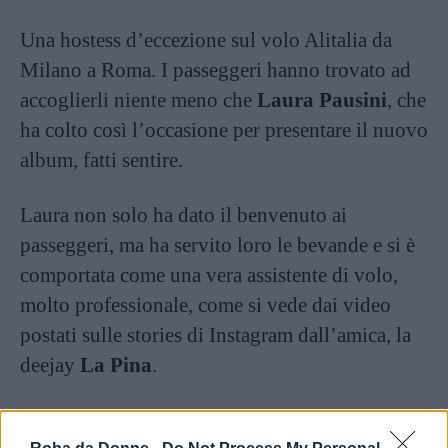
Una hostess d’eccezione sul volo Alitalia da
Milano a Roma. I passeggeri hanno trovato ad
accoglierli niente meno che
Laura Pausini
, che
ha colto così l’occasione per presentare il nuovo
album, fatti sentire.
Laura non solo ha dato il benvenuto ai
passeggeri, ma ha servito loro le bevande e si è
comportata come una vera assistente di volo,
molto professionale, come si vede dai video
postati sulle stories di Instagram dall’amica, la
deejay
La Pina
.