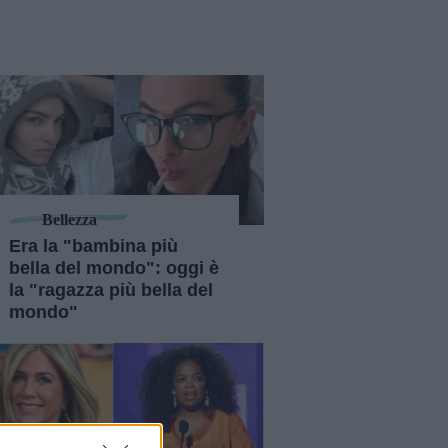
Bellezza
Era la "bambina più
bella del mondo": oggi è
la "ragazza più bella del
mondo"