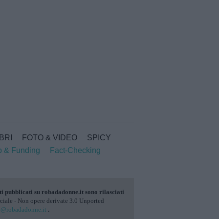
IBRI
FOTO & VIDEO
SPICY
p & Funding
Fact-Checking
ti pubblicati su
robadadonne.it
sono rilasciati
ale - Non opere derivate 3.0 Unported
o@robadadonne.it
.