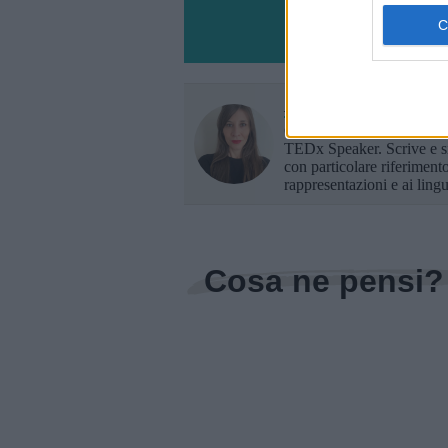
Ilaria Maria Dondi
Giornalista professionista,
TEDx Speaker. Scrive e si
con particolare riferimento
rappresentazioni e ai lingu
Cosa ne pensi?