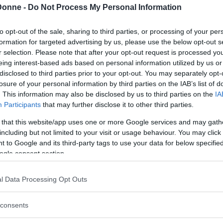
Donne -
Do Not Process My Personal Information
mano della sua compagna
, con una
eneggiatura del
migliore film romantic
o e
to opt-out of the sale, sharing to third parties, or processing of your per
John, il video sta facendo il giro del web.
formation for targeted advertising by us, please use the below opt-out s
r selection. Please note that after your opt-out request is processed y
eing interest-based ads based on personal information utilized by us or
storce il naso. Gli invidiosi non risparmiano
disclosed to third parties prior to your opt-out. You may separately opt-
di nota. I romantici e chi crede nell’amore – non
losure of your personal information by third parties on the IAB’s list of
passeggia al fianco dell’altro, giusto per restare
. This information may also be disclosed by us to third parties on the
IA
Pintus e consorte il meglio.
Participants
that may further disclose it to other third parties.
 that this website/app uses one or more Google services and may gath
including but not limited to your visit or usage behaviour. You may click 
 to Google and its third-party tags to use your data for below specifi
Entra nel nostro
canale
ogle consent section.
Ti è stato utile?
l Data Processing Opt Outs
Rate this item:
Non ci sono ancora voti.
consents
SUBMIT RATING