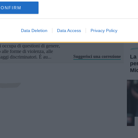
Condividi su
Facebook
CONFIRM
Data Deletion
Data Access
Privacy Policy
 esperta in gender studies, autrice e
 occupa di questioni di genere,
 alle forme di violenza, alle
La 
aggi discriminatori. È au...
Suggerisci una correzione
per
Mi