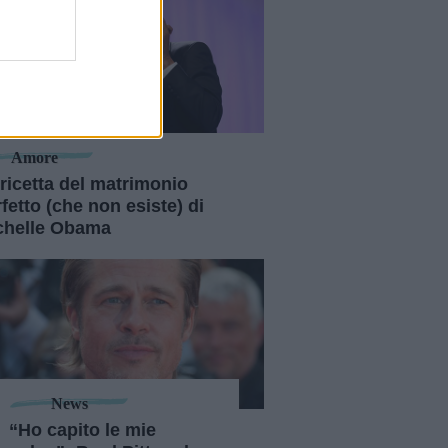
21
Amore
ricetta del matrimonio
fetto (che non esiste) di
chelle Obama
News
“Ho capito le mie