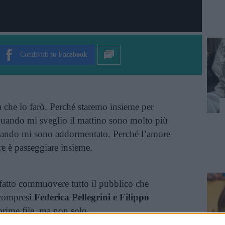
Condividi su
Facebook
a che lo farò. Perché staremo insieme per
quando mi sveglio il mattino sono molto più
quando mi sono addormentato. Perché l’amore
re è passeggiare insieme.
 fatto commuovere tutto il pubblico che
 compresi
Federica Pellegrini e Filippo
prime file, ma non solo.
ante un suo spettacolo all’Arena di Verona,
ha