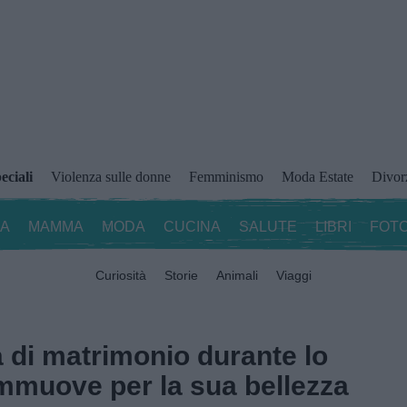
eciali
Violenza sulle donne
Femminismo
Moda Estate
Divor
ZA
MAMMA
MODA
CUCINA
SALUTE
LIBRI
FOTO
Curiosità
Storie
Animali
Viaggi
a di matrimonio durante lo
mmuove per la sua bellezza