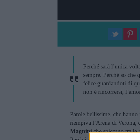
Perché sarà l’unica volt
sempre. Perché so che 
felice guardandoti di 
non è rincorrersi, l’amo
Parole bellissime, che hanno
riempiva l’Arena di Verona,
Magnini
che spiccano tra le 
Perché da quando Pintus, dur