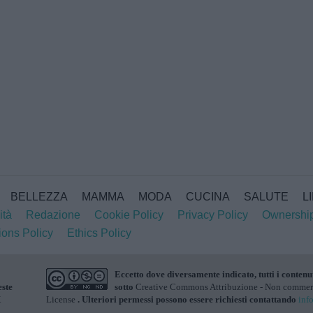
BELLEZZA
MAMMA
MODA
CUCINA
SALUTE
L
ità
Redazione
Cookie Policy
Privacy Policy
Ownershi
ions Policy
Ethics Policy
Eccetto dove diversamente indicato, tutti i contenu
este
sotto
Creative Commons Attribuzione - Non commerci
X
License
. Ulteriori permessi possono essere richiesti contattando
inf