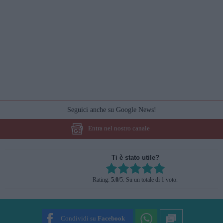
Seguici anche su Google News!
Entra nel nostro canale
Ti è stato utile?
Rate this item:
Rating:
5.0
/5. Su un totale di 1 voto.
SUBMIT RATING
Condividi su
Facebook