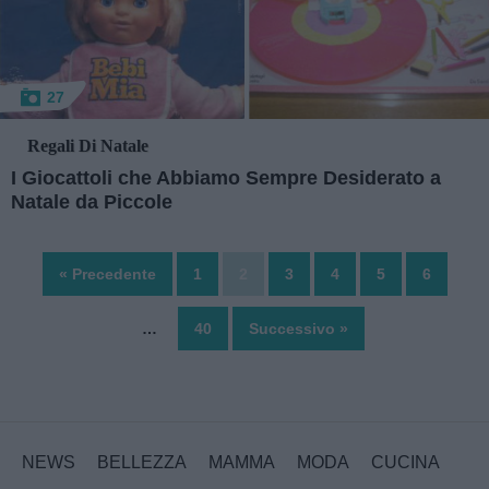
27
Regali Di Natale
I Giocattoli che Abbiamo Sempre Desiderato a
Natale da Piccole
« Precedente
1
2
3
4
5
6
…
40
Successivo »
NEWS
BELLEZZA
MAMMA
MODA
CUCINA