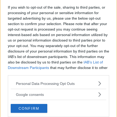
If you wish to opt-out of the sale, sharing to third parties, or
processing of your personal or sensitive information for
targeted advertising by us, please use the below opt-out
section to confirm your selection. Please note that after your
opt-out request is processed you may continue seeing
interest-based ads based on personal information utilized by
us or personal information disclosed to third parties prior to
your opt-out. You may separately opt-out of the further
disclosure of your personal information by third parties on the
Donne E...
IAB’s list of downstream participants. This information may
also be disclosed by us to third parties on the
IAB’s List of
Donne e buoni propositi
Downstream Participants
that may further disclose it to other
third parties.
Please note that this website/app uses one or more Google
Personal Data Processing Opt Outs
services and may gather and store information including but
not limited to your visit or usage behaviour. You may click to
Google consents
grant or deny consent to Google and its third-party tags to
use your data for below specified purposes in below Google
CONFIRM
consent section.