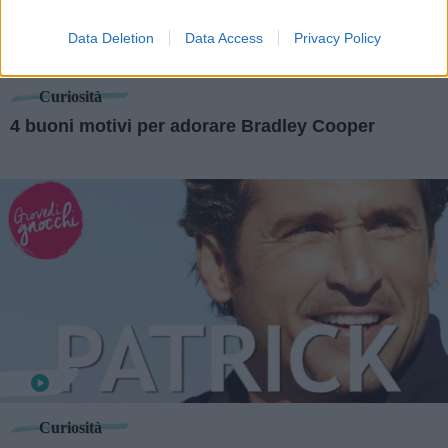
Data Deletion
Data Access
Privacy Policy
Curiosità
4 buoni motivi per adorare Bradley Cooper
Curiosità