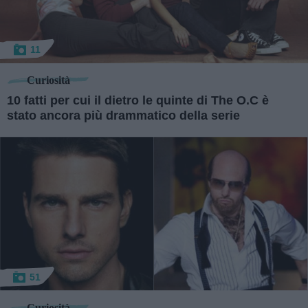
11
Curiosità
10 fatti per cui il dietro le quinte di The O.C è
stato ancora più drammatico della serie
51
Curiosità