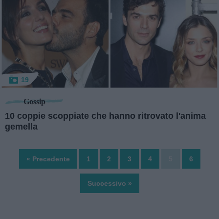
19
Gossip
10 coppie scoppiate che hanno ritrovato l'anima
gemella
« Precedente
1
2
3
4
5
6
Successivo »