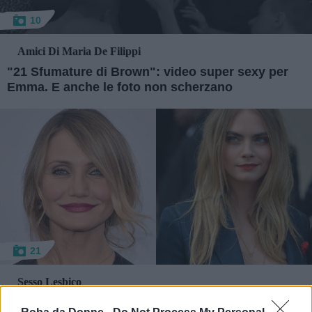
10
Amici Di Maria De Filippi
"21 Sfumature di Brown": video super sexy per
Emma. E anche le foto non scherzano
21
Sesso Lesbico
Le 20 star lesbiche o bisessuali più famose di