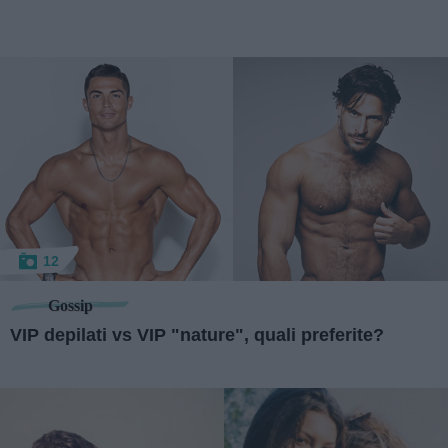
12
Gossip
VIP depilati vs VIP "nature", quali preferite?