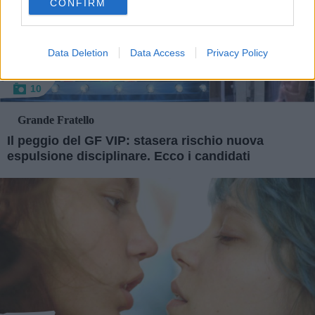
CONFIRM
consent section.
Data Deletion
Data Access
Privacy Policy
10
Grande Fratello
Il peggio del GF VIP: stasera rischio nuova
espulsione disciplinare. Ecco i candidati