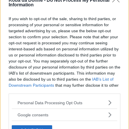
Roba da Donne -
Do Not Process My Personal
Hollywood e non solo
Information
If you wish to opt-out of the sale, sharing to third parties, or
processing of your personal or sensitive information for
targeted advertising by us, please use the below opt-out
section to confirm your selection. Please note that after your
opt-out request is processed you may continue seeing
interest-based ads based on personal information utilized by
us or personal information disclosed to third parties prior to
your opt-out. You may separately opt-out of the further
disclosure of your personal information by third parties on the
22
IAB’s list of downstream participants. This information may
also be disclosed by us to third parties on the
IAB’s List of
Curiosità
Downstream Participants
that may further disclose it to other
#SieteFinti, l'account Instagram che svela ritocchi
third parties.
e autoritocchi delle star
Please note that this website/app uses one or more Google
Personal Data Processing Opt Outs
services and may gather and store information including but
not limited to your visit or usage behaviour. You may click to
Google consents
grant or deny consent to Google and its third-party tags to
use your data for below specified purposes in below Google