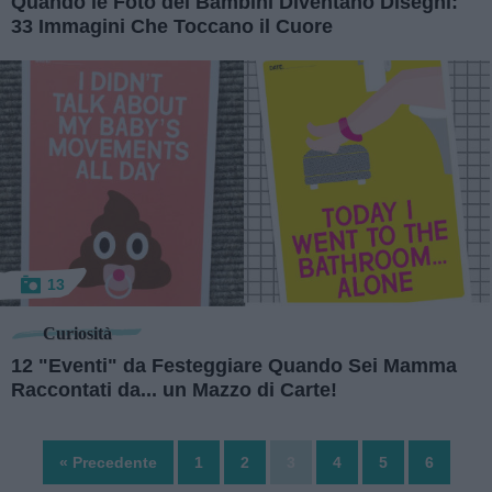
Quando le Foto dei Bambini Diventano Disegni:
33 Immagini Che Toccano il Cuore
13
Curiosità
12 "Eventi" da Festeggiare Quando Sei Mamma
Raccontati da... un Mazzo di Carte!
« Precedente
1
2
3
4
5
6