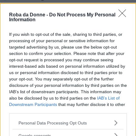
10 cappotti dolcissimi che trasformano i bimbi in
cuccioli (e dove si acquistano)
Roba da Donne -
Do Not Process My Personal
Information
If you wish to opt-out of the sale, sharing to third parties, or
processing of your personal or sensitive information for
targeted advertising by us, please use the below opt-out
section to confirm your selection. Please note that after your
opt-out request is processed you may continue seeing
interest-based ads based on personal information utilized by
us or personal information disclosed to third parties prior to
your opt-out. You may separately opt-out of the further
disclosure of your personal information by third parties on the
IAB’s list of downstream participants. This information may
also be disclosed by us to third parties on the
IAB’s List of
Curiosità
Downstream Participants
that may further disclose it to other
Il cognato le fa un video durante il parto e lei
third parties.
sceglie di condividerlo su Facebook: ecco perché
Please note that this website/app uses one or more Google
Personal Data Processing Opt Outs
services and may gather and store information including but
not limited to your visit or usage behaviour. You may click to
Google consents