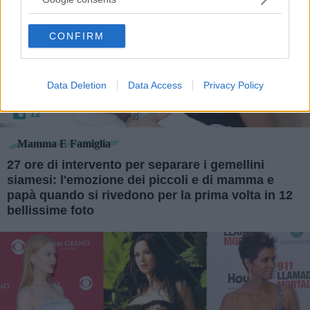
grant or deny consent to Google and its third-party tags to
use your data for below specified purposes in below Google
CONFIRM
consent section.
Data Deletion
Data Access
Privacy Policy
12
Mamma E Famiglia
27 ore di intervento per separare i gemellini
siamesi: l'emozione dei piccoli e di mamma e
papà quando si rivedono per la prima volta in 12
bellissime foto